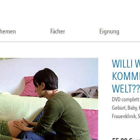
Themen
Fächer
Eignung
WILLI 
KOMME
WELT??
DVD complett 
Geburt, Baby,
Frauenklinik,