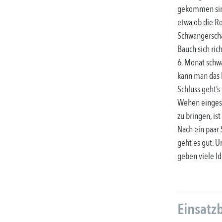
gekommen sind
etwa ob die Re
Schwangerscha
Bauch sich rich
6. Monat schwa
kann man das 
Schluss geht’s
Wehen eingeset
zu bringen, is
Nach ein paar 
geht es gut. U
geben viele Id
Einsatz