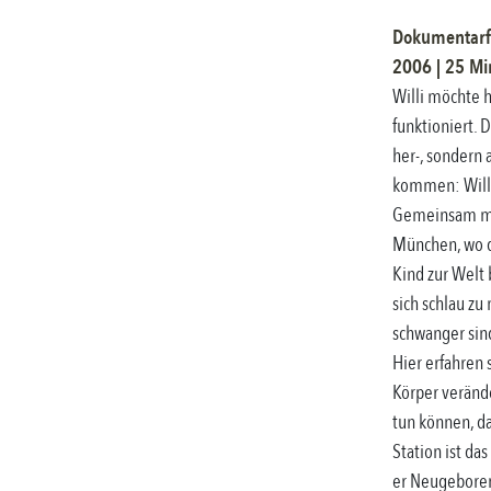
Dokumentarf
2006
|
25
Min
Willi möchte h
funktioniert. D
her-, sondern 
kommen: Willi
Gemeinsam mit
München, wo d
Kind zur Welt 
sich schlau zu
schwanger sin
Hier erfahren 
Körper verände
tun können, da
Station ist da
er Neugeboren