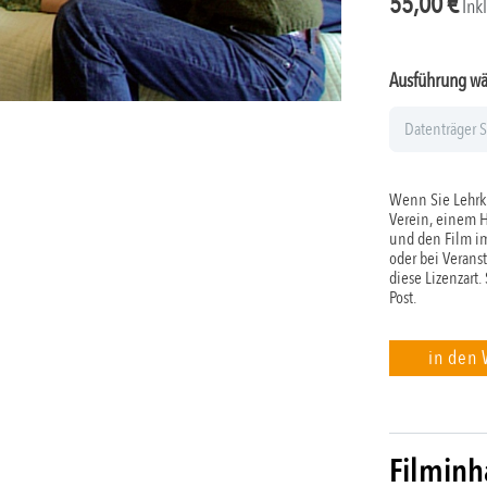
55,00
€
Ink
Ausführung w
Wenn Sie Lehrkr
Verein, einem 
und den Film im
oder bei Verans
diese Lizenzart.
Post.
in den
Filminh