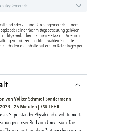
aft sind oder zu einer Kirchengemeinde, einem
Hospiz oder einer Nachmittagsbetreuung gehören
 nichtgewerblichen Rahmen – etwa im Unterricht
taltungen – nutzen möchten, wählen Sie bitte
 Sie erhalten die Inhalte auf einem Datenträger per
alt
on
von
Volker Schmidt-Sondermann
|
2023
|
25
Minuten |
FSK
LEHR
te als Superstar der Physik und revolutionierte
rschungen unser Bild vom Universum. Die
n Clarissa reist mit ihrer Zeitmaschine in die