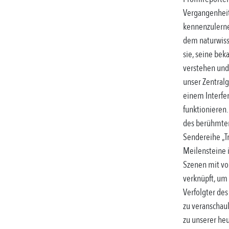
Vergangenheit,
kennenzulerne
dem naturwisse
sie, seine beka
verstehen und 
unser Zentralge
einem Interfer
funktionieren.
des berühmten
Sendereihe „Tr
Meilensteine i
Szenen mit vo
verknüpft, um 
Verfolgter des
zu veranschau
zu unserer heu