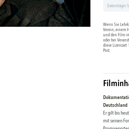
Wenn Sie Lehrkr
Verein, einem 
und den Film im
oder bei Verans
diese Lizenzart.
Post.
Filminh
Dokumentati
Deutschland
Er gilt bis heu
mit seinen Fo
Promireporteri