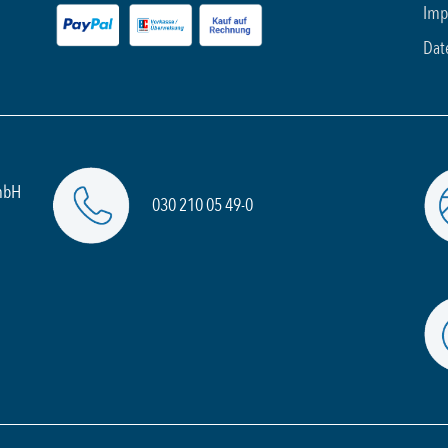
Imp
Dat
mbH
030 210 05 49-0