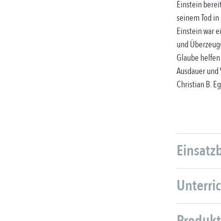
Einstein berei
seinem Tod in
Einstein war e
und Überzeugu
Glaube helfen
Ausdauer und V
Christian B. E
Einsatz
Unterri
Produkt