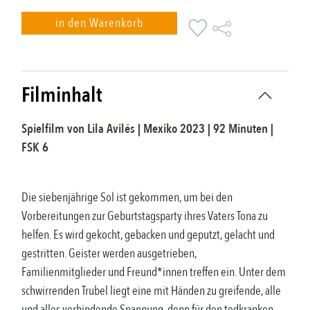
in den Warenkorb
Filminhalt
Spielfilm
von
Lila Avilés
|
Mexiko
2023
|
92
Minuten |
FSK
6
Die siebenjährige Sol ist gekommen, um bei den
Vorbereitungen zur Geburtstagsparty ihres Vaters Tona zu
helfen. Es wird gekocht, gebacken und geputzt, gelacht und
gestritten. Geister werden ausgetrieben,
Familienmitglieder und Freund*innen treffen ein. Unter dem
schwirrenden Trubel liegt eine mit Händen zu greifende, alle
und alles verbindende Spannung, denn für den todkranken