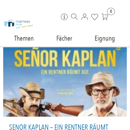
Zum Inhalt springen
0
Themen
Fächer
Eignung
SENOR KAPLAN – EIN RENTNER RÄUMT