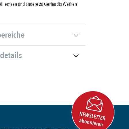
illemsen und andere zu Gerhard
ts Werken
bereiche
details