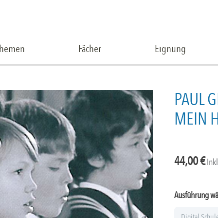
Themen
Fächer
Eignung
PAUL G
MEIN 
44,00
€
Ink
Ausführung w