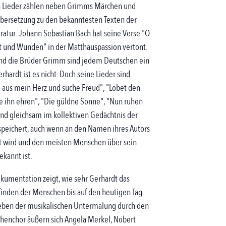
s Lieder zählen neben Grimms Märchen und
übersetzung zu den bekanntesten Texten der
ratur. Johann Sebastian Bach hat seine Verse "O
ut und Wunden" in der Matthäuspassion vertont.
und die Brüder Grimm sind jedem Deutschen ein
erhardt ist es nicht. Doch seine Lieder sind
 aus mein Herz und suche Freud", "Lobet den
ie ihn ehren", "Die güldne Sonne", "Nun ruhen
ind gleichsam im kollektiven Gedächtnis der
peichert, auch wenn an den Namen ihres Autors
rt wird und den meisten Menschen über sein
ekannt ist.
kumentation zeigt, wie sehr Gerhardt das
finden der Menschen bis auf den heutigen Tag
Neben der musikalischen Untermalung durch den
henchor äußern sich Angela Merkel, Nobert