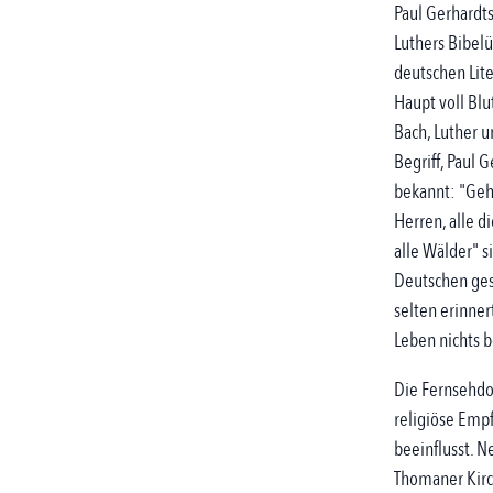
Paul Gerhardt
Luthers Bibel
deutschen Lite
Haupt voll Bl
Bach, Luther 
Begriff, Paul G
bekannt: "Geh
Herren, alle d
alle Wälder" s
Deutschen ges
selten erinne
Leben nichts b
Die Fernsehdo
religiöse Emp
beeinflusst. 
Thomaner Kirc