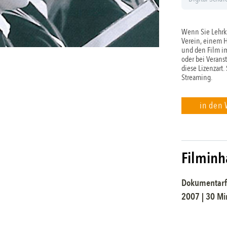
Wenn Sie Lehrkr
Verein, einem 
und den Film im
oder bei Verans
diese Lizenzart.
Streaming.
in den
Filminh
Dokumentarf
2007
|
30
Min