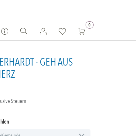
0
ERHARDT - GEH AUS
HERZ
lusive Steuern
ählen