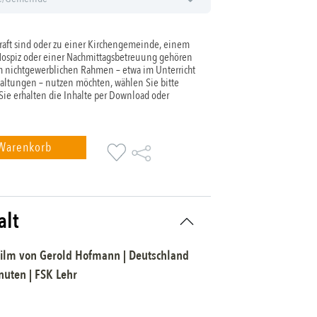
aft sind oder zu einer Kirchengemeinde, einem
Hospiz oder einer Nachmittagsbetreuung gehören
 nichtgewerblichen Rahmen – etwa im Unterricht
taltungen – nutzen möchten, wählen Sie bitte
 Sie erhalten die Inhalte per Download oder
 Warenkorb
alt
ilm
von
Gerold Hofmann
|
Deutschland
uten |
FSK
Lehr