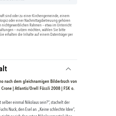
aft sind oder zu einer Kirchengemeinde, einem
Hospiz oder einer Nachmittagsbetreuung gehören
 nichtgewerblichen Rahmen – etwa im Unterricht
taltungen – nutzen möchten, wählen Sie bitte
 Sie erhalten die Inhalte auf einem Datenträger per
alt
no nach dem gleichnamigen Bilderbuch
von
r Crone
|
Atlantis/Orell Füssli
2008
| FSK
o.
t selber einmal Nikolaus sein?“, stachelt der
Fuchs Nuck, den Esel an. „Keine schlechte Idee“,