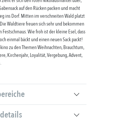
o zieht er sich den roten Nikolausmantel über,
n Gabensack auf den Rücken packen und macht
eg ins Dorf. Mitten im verschneiten Wald platzt
. Die Waldtiere freuen sich sehr und bekommen
n Festschmaus. Wie froh ist der kleine Esel, dass
noch einmal bäckt und einen neuen Sack packt!
hkino zu den Themen Weihnachten, Brauchtum,
ere, Kirchenjahr, Loyalität, Vergebung, Advent,
.
bereiche
details