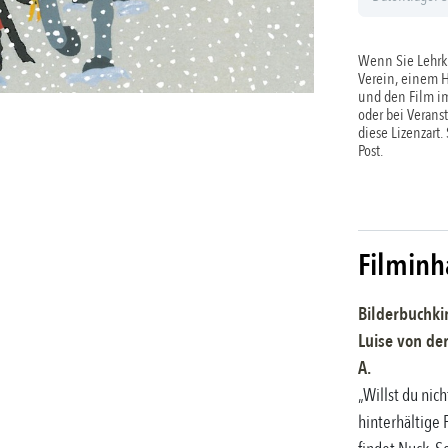
Wenn Sie Lehrkr
Verein, einem 
und den Film im
oder bei Verans
diese Lizenzart.
Post.
Filminh
Bilderbuchki
Luise von de
A.
„Willst du nich
hinterhältige 