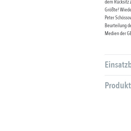
dem Rücksitz z
Größte! Wiede
Peter Schösso
Beurteilung d
Medien der G
Einsatz
Produkt