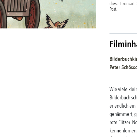
diese Lizenzart.
Post.
Filminh
Bilderbuchki
Peter Schöss
Wie viele klei
Bilderbuch sc
er endlich ein
gehämmert, ges
rote Flitzer. 
kennenlernen,