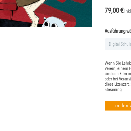
79,00
€
Ink
Ausführung w
Wenn Sie Lehrkr
Verein, einem 
und den Film im
oder bei Verans
diese Lizenzart.
Streaming.
in den