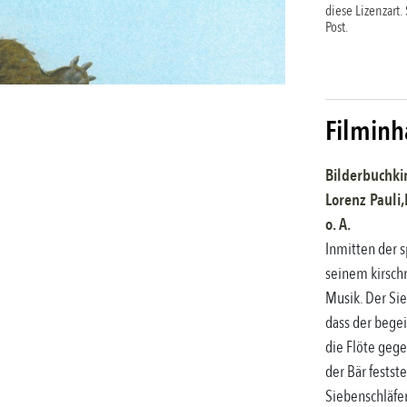
diese Lizenzart.
Post.
Filminh
Bilderbuchki
Lorenz Pauli,
o. A.
Inmitten der s
seinem kirschr
Musik. Der Sieb
dass der begeis
die Flöte gege
der Bär festste
Siebenschläfe