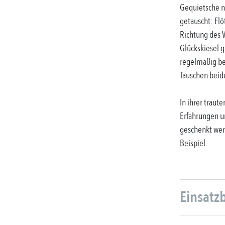
Gequietsche ni
getauscht: Fl
Richtung des 
Glückskiesel 
regelmäßig bev
Tauschen beid
In ihrer traute
Erfahrungen un
geschenkt wer
Beispiel.
Einsatz