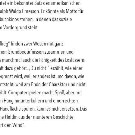
autet ein bekannter Satz des amerikanischen
alph Waldo Emerson. Er könnte als Motto für
rbuchkinos stehen, in denen das soziale
m Vordergrund steht.
, flieg“ finden zwei Wesen mit ganz
ichen Grundbedürfnissen zusammen und
s manchmal auch die Fähigkeit des Loslassens
ft dazu gehört. „Du nicht!“ erzählt, wie einer
egrenzt wird, weil er anders ist und davon, wie
tsteht, weil am Ende der Charakter und nicht
zählt. Computerspielen macht Spaß, aber mit
n Hang hinunterkullern und einen echten
 Handfläche spüren, kann es nicht ersetzen. Das
ine Heldin aus der munteren Geschichte
rt den Wind”.