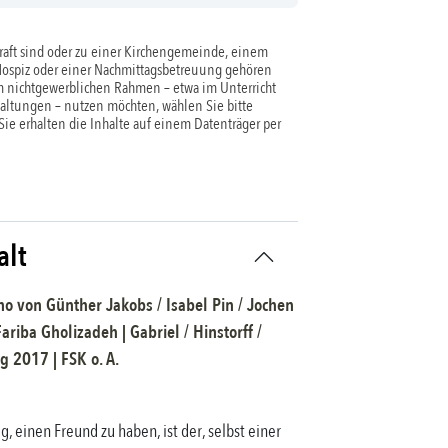
aft sind oder zu einer Kirchengemeinde, einem
Hospiz oder einer Nachmittagsbetreuung gehören
 nichtgewerblichen Rahmen – etwa im Unterricht
taltungen – nutzen möchten, wählen Sie bitte
 Sie erhalten die Inhalte auf einem Datenträger per
alt
no
von
Günther Jakobs / Isabel Pin / Jochen
ariba Gholizadeh
|
Gabriel / Hinstorff /
ag
2017
| FSK
o. A.
, einen Freund zu haben, ist der, selbst einer