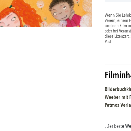
Wenn Sie Lehrkr
Verein, einem 
und den Film im
oder bei Verans
diese Lizenzart.
Post.
Filminh
Bilderbuchki
Weeber mit F
Patmos Verl
„Der beste Weg