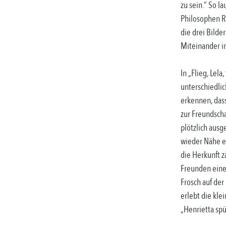
zu sein.“ So l
Philosophen R
die drei Bilde
Miteinander i
In „Flieg, Lela
unterschiedl
erkennen, das
zur Freundscha
plötzlich ausg
wieder Nähe en
die Herkunft 
Freunden eine
Frosch auf der
erlebt die kle
„Henrietta spü