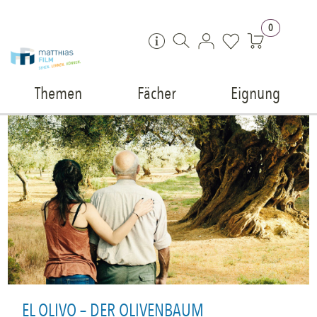
Zum Inhalt springen
0
Themen
Fächer
Eignung
EL OLIVO – DER OLIVENBAUM