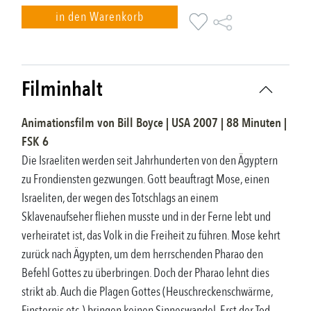
in den Warenkorb
Filminhalt
Animationsfilm
von
Bill Boyce
|
USA
2007
|
88
Minuten |
FSK
6
Die Israeliten werden seit Jahrhunderten von den Ägyptern
zu Frondiensten gezwungen. Gott beauftragt Mose, einen
Israeliten, der wegen des Totschlags an einem
Sklavenaufseher fliehen musste und in der Ferne lebt und
verheiratet ist, das Volk in die Freiheit zu führen. Mose kehrt
zurück nach Ägypten, um dem herrschenden Pharao den
Befehl Gottes zu überbringen. Doch der Pharao lehnt dies
strikt ab. Auch die Plagen Gottes (Heuschreckenschwärme,
Finsternis etc.) bringen keinen Sinneswandel. Erst der Tod