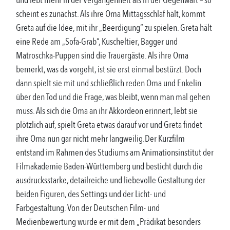
und lebt mehr in der Vergangenheit als in der Gegenwart – so
scheint es zunächst. Als ihre Oma Mittagsschlaf hält, kommt
Greta auf die Idee, mit ihr „Beerdigung“ zu spielen. Greta hält
eine Rede am „Sofa-Grab“, Kuscheltier, Bagger und
Matroschka-Puppen sind die Trauergäste. Als ihre Oma
bemerkt, was da vorgeht, ist sie erst einmal bestürzt. Doch
dann spielt sie mit und schließlich reden Oma und Enkelin
über den Tod und die Frage, was bleibt, wenn man mal gehen
muss. Als sich die Oma an ihr Akkordeon erinnert, lebt sie
plötzlich auf, spielt Greta etwas darauf vor und Greta findet
ihre Oma nun gar nicht mehr langweilig.Der Kurzfilm
entstand im Rahmen des Studiums am Animationsinstitut der
Filmakademie Baden-Württemberg und besticht durch die
ausdrucksstarke, detailreiche und liebevolle Gestaltung der
beiden Figuren, des Settings und der Licht- und
Farbgestaltung. Von der Deutschen Film- und
Medienbewertung wurde er mit dem „Prädikat besonders