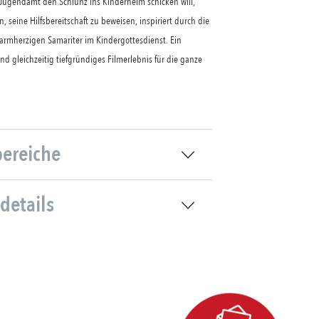
gendamt den Schlunz ins Kinderheim schicken will,
an, seine Hilfsbereitschaft zu beweisen, inspiriert durch die
armherzigen Samariter im Kindergottesdienst. Ein
d gleichzeitig tiefgründiges Filmerlebnis für die ganze
bereiche
details