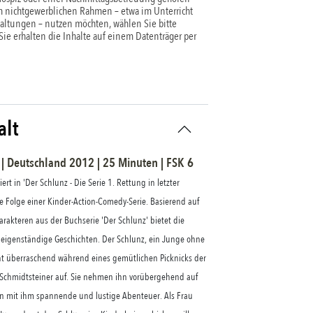
 nichtgewerblichen Rahmen – etwa im Unterricht
taltungen – nutzen möchten, wählen Sie bitte
 Sie erhalten die Inhalte auf einem Datenträger per
alt
 |
Deutschland
2012
|
25
Minuten |
FSK
6
ert in 'Der Schlunz - Die Serie 1. Rettung in letzter
e Folge einer Kinder-Action-Comedy-Serie. Basierend auf
rakteren aus der Buchserie 'Der Schlunz' bietet die
 eigenständige Geschichten. Der Schlunz, ein Junge ohne
ht überraschend während eines gemütlichen Picknicks der
Schmidtsteiner auf. Sie nehmen ihn vorübergehend auf
an mit ihm spannende und lustige Abenteuer. Als Frau