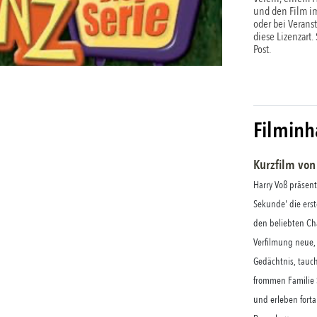
und den Film im
oder bei Verans
diese Lizenzart.
Post.
Filminh
Kurzfilm
von
Harry Voß präsenti
Sekunde' die erst
den beliebten Cha
Verfilmung neue,
Gedächtnis, tauc
frommen Familie 
und erleben fort