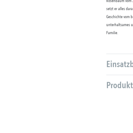
Rosenbaum vom Ju
setzt er alles dar
Geschichte vom b
unterhaltsames un
Familie.
Einsatz
Produkt