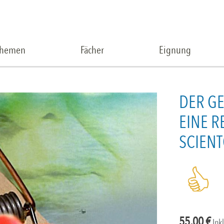
Themen
Fächer
Eignung
DER GE
EINE R
SCIEN
55,00
€
Ink