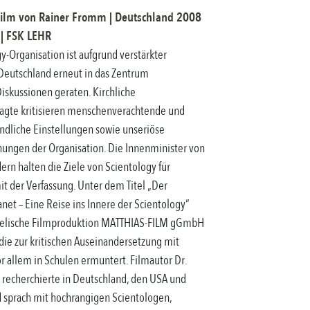
ilm
von
Rainer Fromm
|
Deutschland
2008
|
FSK
LEHR
y-Organisation ist aufgrund verstärkter
 Deutschland erneut in das Zentrum
iskussionen geraten. Kirchliche
agte kritisieren menschenverachtende und
ndliche Einstellungen sowie unseriöse
hungen der Organisation. Die Innenminister von
rn halten die Ziele von Scientology für
t der Verfassung. Unter dem Titel „Der
net – Eine Reise ins Innere der Scientology“
gelische Filmproduktion MATTHIAS-FILM gGmbH
die zur kritischen Auseinandersetzung mit
r allem in Schulen ermuntert. Filmautor Dr.
recherchierte in Deutschland, den USA und
d sprach mit hochrangigen Scientologen,