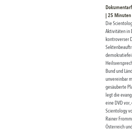
Dokumentarf
|
25
Minuten 
Die Scientolog
Aktivitäten in
kontroverser D
Sektenbeauftr
demokratiefei
Heilsversprec
Bund und Lände
unvereinbar mi
gesäuberte Pla
legt die evan
eine DVD vor, 
Scientology vo
Rainer Fromm 
Österreich un