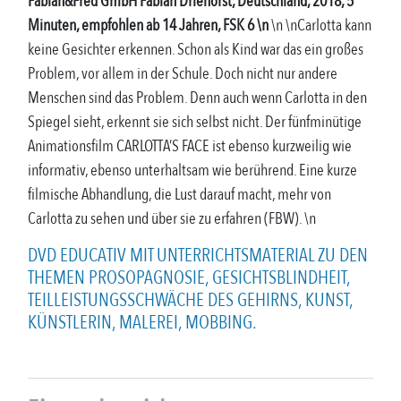
Fabian&Fred GmbH Fabian Driehorst, Deutschland, 2018, 5
Minuten, empfohlen ab 14 Jahren, FSK 6 \n
\n \nCarlotta kann
keine Gesichter erkennen. Schon als Kind war das ein großes
Problem, vor allem in der Schule. Doch nicht nur andere
Menschen sind das Problem. Denn auch wenn Carlotta in den
Spiegel sieht, erkennt sie sich selbst nicht. Der fünfminütige
Animationsfilm CARLOTTA’S FACE ist ebenso kurzweilig wie
informativ, ebenso unterhaltsam wie berührend. Eine kurze
filmische Abhandlung, die Lust darauf macht, mehr von
Carlotta zu sehen und über sie zu erfahren (FBW). \n
DVD EDUCATIV MIT UNTERRICHTSMATERIAL ZU DEN
THEMEN PROSOPAGNOSIE, GESICHTSBLINDHEIT,
TEILLEISTUNGSSCHWÄCHE DES GEHIRNS, KUNST,
KÜNSTLERIN, MALEREI, MOBBING.